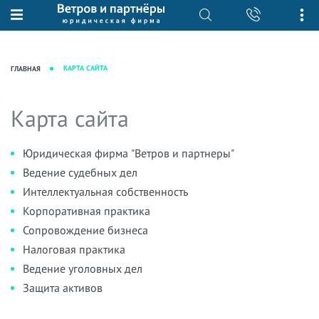
О нас
Юридические услуги
База знаний
Журнал "Секреты арбитражной
Подробнее о нас
Ведение судебных дел
КАРТА САЙТА
ГЛАВНАЯ
практики"
Рекомендации
Интеллектуальная собственность
Статьи
Награды и рейтинги
Корпоративная практика
Карта сайта
Новости
Преимущества юридической
Налоговая практика
фирмы
Аудиоподкасты
Сопровождение бизнеса
Юридическая фирма "Ветров и партнеры"
Кейсы
Видеоподкасты
Ведение судебных дел
Ведение уголовных дел
Вакансии
Справочная
Интеллектуальная собственность
Защита активов
Корпоративная практика
Вопросы-ответы
Ведение дел о банкротстве
Сопровождение бизнеса
Вебинары и семинары
Налоговая практика
Прямые эфиры
Ведение уголовных дел
Защита активов